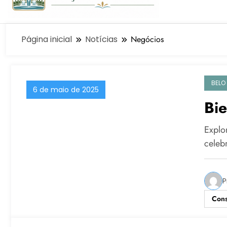
Página inicial
Notícias
Negócios
BELO
6 de maio de 2025
Bie
Explo
celeb
P
Cons