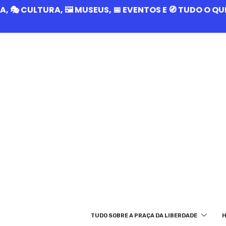
RIA, 🎭 CULTURA, 🖼️ MUSEUS, 📅 EVENTOS E 🧭 TUDO O 
TUDO SOBRE A PRAÇA DA LIBERDADE
H