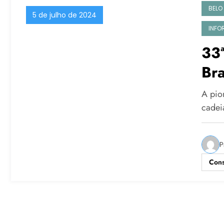
BELO
5 de julho de 2024
INFO
33ª
Bra
A pio
cadei
P
Cons