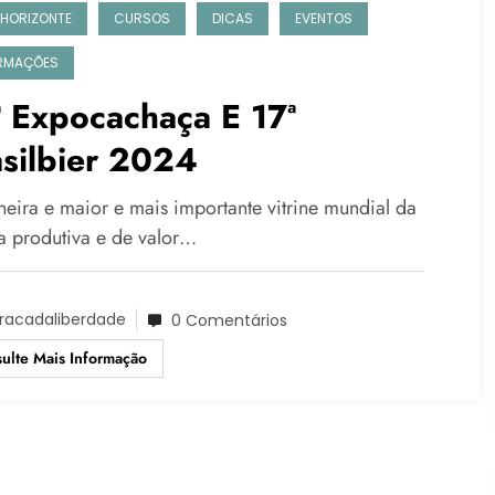
 HORIZONTE
CURSOS
DICAS
EVENTOS
RMAÇÕES
 Expocachaça E 17ª
silbier 2024
neira e maior e mais importante vitrine mundial da
a produtiva e de valor…
racadaliberdade
0 Comentários
ulte Mais Informação