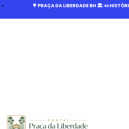
🌳 PRAÇA DA LIBERDADE BH 🏛️: 📜 HISTÓ