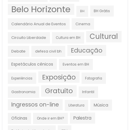
Belo Horizonte
BH Grátis
BH
Calendário Anual de Eventos
Cinema
Cultural
Circuito Liberdade
Cultura em BH
Educação
Debate
defesa civil bh
Espetáculos cênicos
Eventos em BH
Exposição
Experiências
Fotografia
Gratuito
Gastronomia
Infantil
Ingressos on-line
Música
Literatura
Palestra
Oficinas
Onde ir em BH?