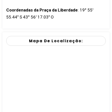
Coordenadas da Praça da Liberdade
:
19° 55'
55.44" S 43° 56' 17.03" O
Mapa De Localização: