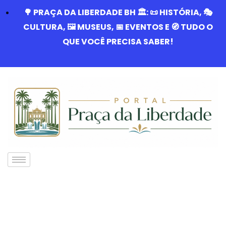
🌳 PRAÇA DA LIBERDADE BH 🏛️: 📜 HISTÓRIA, 🎭
CULTURA, 🖼️ MUSEUS, 📅 EVENTOS E 🧭 TUDO O
QUE VOCÊ PRECISA SABER!