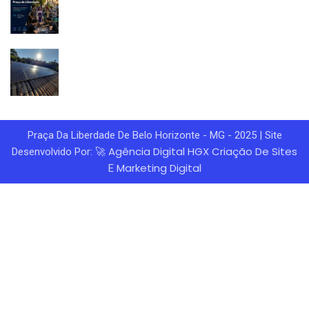
Praça Da Liberdade De Belo Horizonte - MG - 2025 | Site
Agência Digital HGX
Criação De Sites
Desenvolvido Por: 🚀
Marketing Digital
E