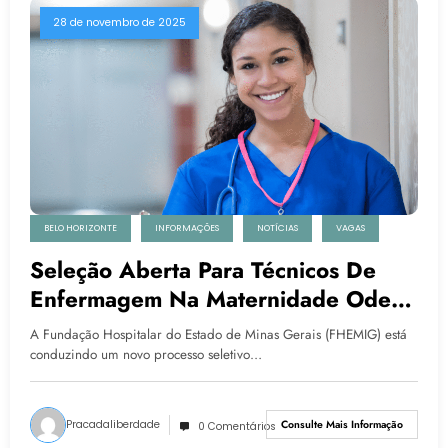
28 de novembro de 2025
BELO HORIZONTE
INFORMAÇÕES
NOTÍCIAS
VAGAS
Seleção Aberta Para Técnicos De
Enfermagem Na Maternidade Odete
Valadares Em Belo Horizonte
A Fundação Hospitalar do Estado de Minas Gerais (FHEMIG) está
conduzindo um novo processo seletivo…
Pracadaliberdade
Consulte Mais Informação
0 Comentários