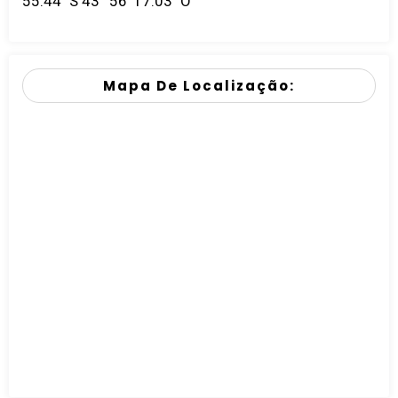
55.44" S 43° 56' 17.03" O
Mapa De Localização: