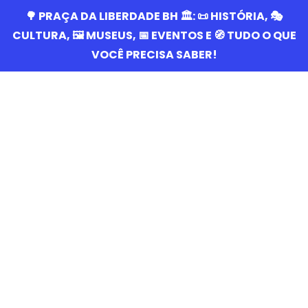
🌳 PRAÇA DA LIBERDADE BH 🏛️: 📜 HISTÓRIA, 🎭
CULTURA, 🖼️ MUSEUS, 📅 EVENTOS E 🧭 TUDO O QUE
VOCÊ PRECISA SABER!