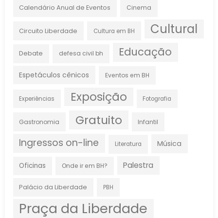
Calendário Anual de Eventos
Cinema
Cultural
Circuito Liberdade
Cultura em BH
Educação
Debate
defesa civil bh
Espetáculos cênicos
Eventos em BH
Exposição
Experiências
Fotografia
Gratuito
Gastronomia
Infantil
Ingressos on-line
Música
Literatura
Palestra
Oficinas
Onde ir em BH?
Palácio da Liberdade
PBH
Praça da Liberdade