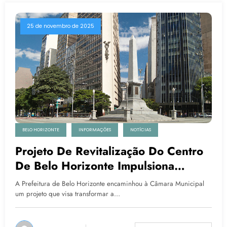
25 de novembro de 2025
BELO HORIZONTE
INFORMAÇÕES
NOTÍCIAS
Projeto De Revitalização Do Centro
De Belo Horizonte Impulsiona
Expectativas Do Comércio E Da
A Prefeitura de Belo Horizonte encaminhou à Câmara Municipal
Construção Civil
um projeto que visa transformar a…