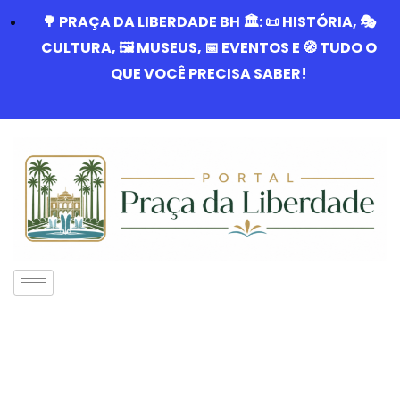
🌳 PRAÇA DA LIBERDADE BH 🏛️: 📜 HISTÓRIA, 🎭
CULTURA, 🖼️ MUSEUS, 📅 EVENTOS E 🧭 TUDO O
QUE VOCÊ PRECISA SABER!