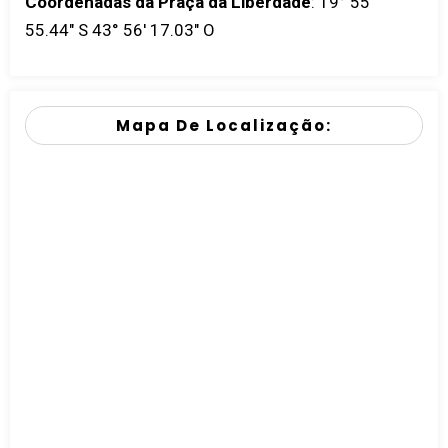
Coordenadas da Praça da Liberdade
:
19° 55'
55.44" S 43° 56' 17.03" O
Mapa De Localização: