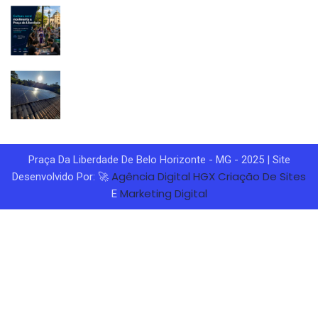
Praça Da Liberdade De Belo Horizonte - MG - 2025 | Site
Agência Digital HGX
Criação De Sites
Desenvolvido Por: 🚀
Marketing Digital
E