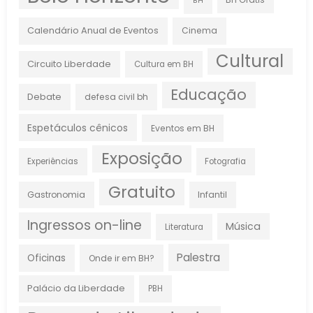
BH
Calendário Anual de Eventos
Cinema
Cultural
Circuito Liberdade
Cultura em BH
Educação
Debate
defesa civil bh
Espetáculos cênicos
Eventos em BH
Exposição
Experiências
Fotografia
Gratuito
Gastronomia
Infantil
Ingressos on-line
Música
Literatura
Palestra
Oficinas
Onde ir em BH?
Palácio da Liberdade
PBH