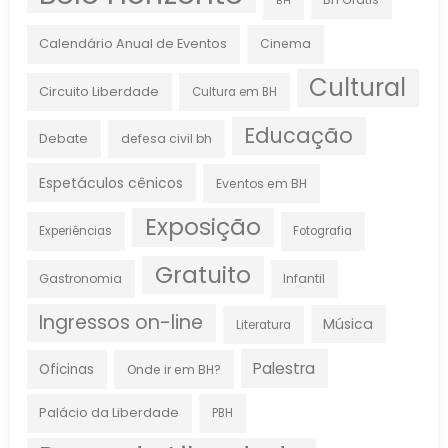
BH
Calendário Anual de Eventos
Cinema
Cultural
Circuito Liberdade
Cultura em BH
Educação
Debate
defesa civil bh
Espetáculos cênicos
Eventos em BH
Exposição
Experiências
Fotografia
Gratuito
Gastronomia
Infantil
Ingressos on-line
Música
Literatura
Palestra
Oficinas
Onde ir em BH?
Palácio da Liberdade
PBH