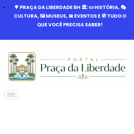
🌳 PRAÇA DA LIBERDADE BH 🏛️: 📜 HISTÓRIA, 🎭
CULTURA, 🖼️ MUSEUS, 📅 EVENTOS E 🧭 TUDO O
QUE VOCÊ PRECISA SABER!