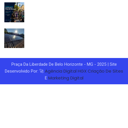
Praça Da Liberdade De Belo Horizonte - MG - 2025 | Site
Agência Digital HGX
Criação De Sites
Desenvolvido Por: 🚀
Marketing Digital
E