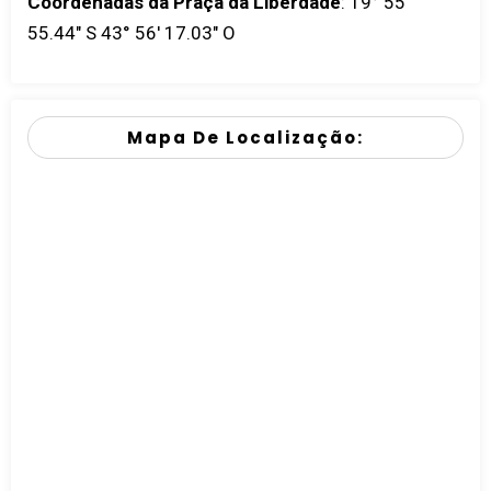
Coordenadas da Praça da Liberdade
:
19° 55'
55.44" S 43° 56' 17.03" O
Mapa De Localização: