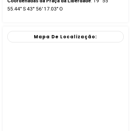
Coordenadas da Praça da Liberdade
:
19° 55'
55.44" S 43° 56' 17.03" O
Mapa De Localização: