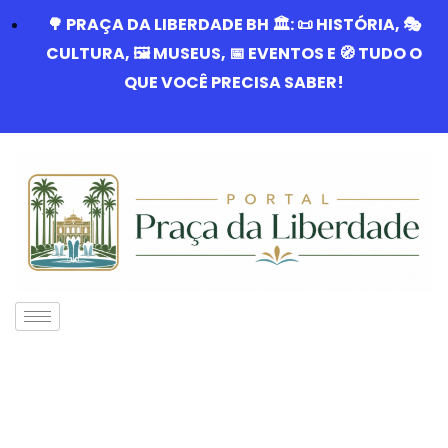
🌳 PRAÇA DA LIBERDADE BH 🏛️: 📜 HISTÓRIA, 🎭
CULTURA, 🖼️ MUSEUS, 📅 EVENTOS E 🧭 TUDO O
QUE VOCÊ PRECISA SABER!