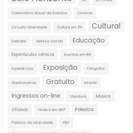
BH
Calendário Anual de Eventos
Cinema
Cultural
Circuito Liberdade
Cultura em BH
Educação
Debate
defesa civil bh
Espetáculos cênicos
Eventos em BH
Exposição
Experiências
Fotografia
Gratuito
Gastronomia
Infantil
Ingressos on-line
Música
Literatura
Palestra
Oficinas
Onde ir em BH?
Palácio da Liberdade
PBH