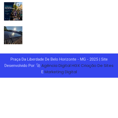
Praça Da Liberdade De Belo Horizonte - MG - 2025 | Site
Agência Digital HGX
Criação De Sites
Desenvolvido Por: 🚀
Marketing Digital
E