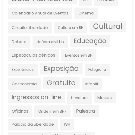
BH
Calendário Anual de Eventos
Cinema
Cultural
Circuito Liberdade
Cultura em BH
Educação
Debate
defesa civil bh
Espetáculos cênicos
Eventos em BH
Exposição
Experiências
Fotografia
Gratuito
Gastronomia
Infantil
Ingressos on-line
Música
Literatura
Palestra
Oficinas
Onde ir em BH?
Palácio da Liberdade
PBH