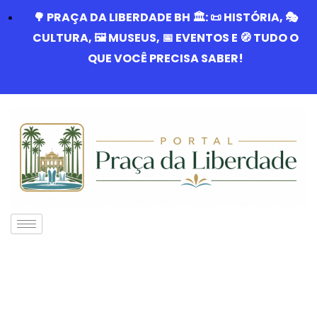
🌳 PRAÇA DA LIBERDADE BH 🏛️: 📜 HISTÓRIA, 🎭
CULTURA, 🖼️ MUSEUS, 📅 EVENTOS E 🧭 TUDO O
QUE VOCÊ PRECISA SABER!