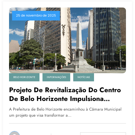
25 de novembro de 2025
BELO HORIZONTE
INFORMAÇÕES
NOTÍCIAS
Projeto De Revitalização Do Centro
De Belo Horizonte Impulsiona
Expectativas Do Comércio E Da
A Prefeitura de Belo Horizonte encaminhou à Câmara Municipal
Construção Civil
um projeto que visa transformar a…