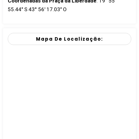
Coordenadas da Praça da Liberdade
:
19° 55'
55.44" S 43° 56' 17.03" O
Mapa De Localização: