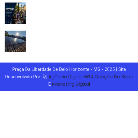
Praça Da Liberdade De Belo Horizonte - MG - 2025 | Site
Agência Digital HGX
Criação De Sites
Desenvolvido Por: 🚀
Marketing Digital
E