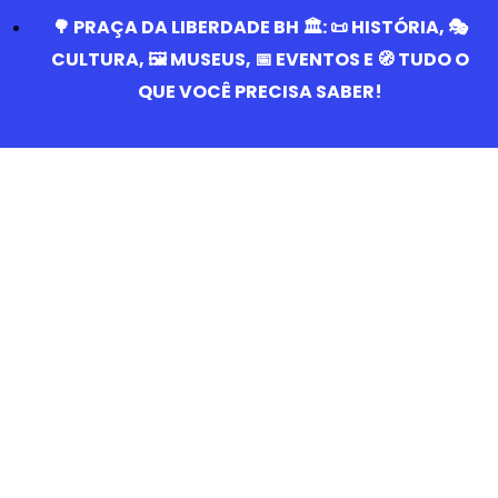
🌳 PRAÇA DA LIBERDADE BH 🏛️: 📜 HISTÓRIA, 🎭
CULTURA, 🖼️ MUSEUS, 📅 EVENTOS E 🧭 TUDO O
QUE VOCÊ PRECISA SABER!