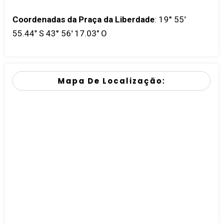
Coordenadas da Praça da Liberdade
:
19° 55'
55.44" S 43° 56' 17.03" O
Mapa De Localização: