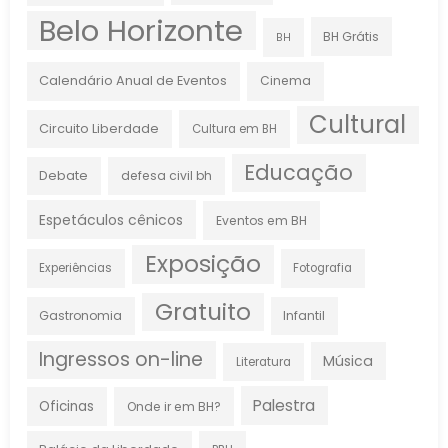
Belo Horizonte
BH Grátis
BH
Calendário Anual de Eventos
Cinema
Cultural
Circuito Liberdade
Cultura em BH
Educação
Debate
defesa civil bh
Espetáculos cênicos
Eventos em BH
Exposição
Experiências
Fotografia
Gratuito
Gastronomia
Infantil
Ingressos on-line
Música
Literatura
Palestra
Oficinas
Onde ir em BH?