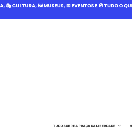
RIA, 🎭 CULTURA, 🖼️ MUSEUS, 📅 EVENTOS E 🧭 TUDO O 
TUDO SOBRE A PRAÇA DA LIBERDADE
H