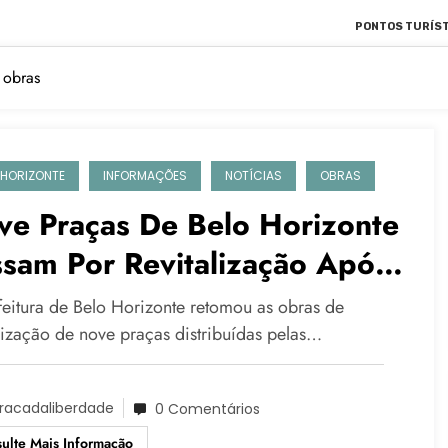
PONTOS TURÍST
 obras
 HORIZONTE
INFORMAÇÕES
NOTÍCIAS
OBRAS
ve Praças De Belo Horizonte
sam Por Revitalização Após
tomada Das Obras
feitura de Belo Horizonte retomou as obras de
alização de nove praças distribuídas pelas…
racadaliberdade
0 Comentários
ulte Mais Informação