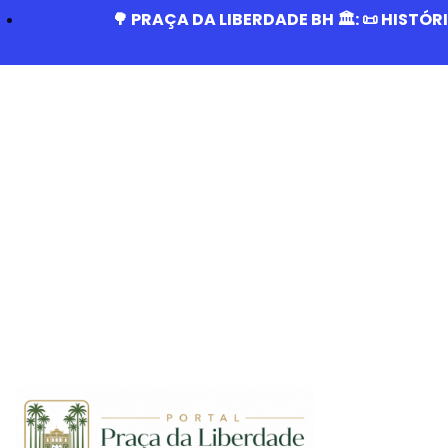
🌳 PRAÇA DA LIBERDADE BH 🏛️: 📜 HISTÓ