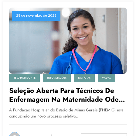
28 de novembro de 2025
BELO HORIZONTE
INFORMAÇÕES
NOTÍCIAS
VAGAS
Seleção Aberta Para Técnicos De
Enfermagem Na Maternidade Odete
Valadares Em Belo Horizonte
A Fundação Hospitalar do Estado de Minas Gerais (FHEMIG) está
conduzindo um novo processo seletivo…