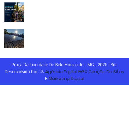
Praça Da Liberdade De Belo Horizonte - MG - 2025 | Site
Agência Digital HGX
Criação De Sites
Desenvolvido Por: 🚀
Marketing Digital
E