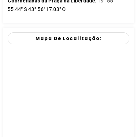
Coordenadas da Praça da Liberdade
:
19° 55'
55.44" S 43° 56' 17.03" O
Mapa De Localização: