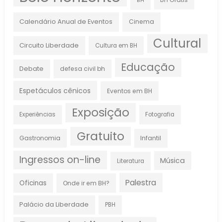
BH
Calendário Anual de Eventos
Cinema
Cultural
Circuito Liberdade
Cultura em BH
Educação
Debate
defesa civil bh
Espetáculos cênicos
Eventos em BH
Exposição
Experiências
Fotografia
Gratuito
Gastronomia
Infantil
Ingressos on-line
Música
Literatura
Palestra
Oficinas
Onde ir em BH?
Palácio da Liberdade
PBH