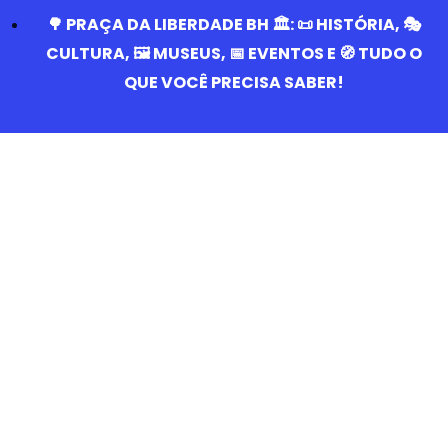
🌳 PRAÇA DA LIBERDADE BH 🏛️: 📜 HISTÓRIA, 🎭
CULTURA, 🖼️ MUSEUS, 📅 EVENTOS E 🧭 TUDO O
QUE VOCÊ PRECISA SABER!