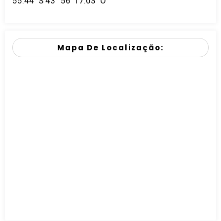
55.44" S 43° 56' 17.03" O
Mapa De Localização: