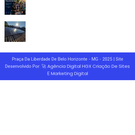
Praça Da Liberdade De Belo Horizonte - MG - 2025 | Site
Agência Digital HGX
Criação De Sites
Desenvolvido Por: 🚀
Marketing Digital
E