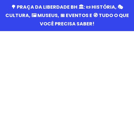
🌳 PRAÇA DA LIBERDADE BH 🏛️: 📜 HISTÓRIA, 🎭
CULTURA, 🖼️ MUSEUS, 📅 EVENTOS E 🧭 TUDO O QUE
VOCÊ PRECISA SABER!