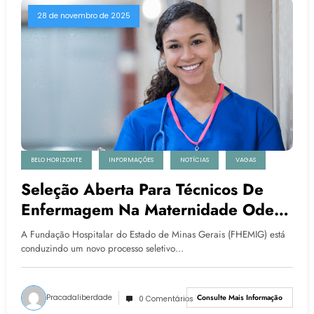
28 de novembro de 2025
BELO HORIZONTE
INFORMAÇÕES
NOTÍCIAS
VAGAS
Seleção Aberta Para Técnicos De
Enfermagem Na Maternidade Odete
Valadares Em Belo Horizonte
A Fundação Hospitalar do Estado de Minas Gerais (FHEMIG) está
conduzindo um novo processo seletivo…
Pracadaliberdade
Consulte Mais Informação
0 Comentários