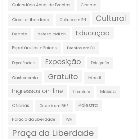
Calendário Anual de Eventos
Cinema
Cultural
Circuito Liberdade
Cultura em BH
Educação
Debate
defesa civil bh
Espetáculos cênicos
Eventos em BH
Exposição
Experiências
Fotografia
Gratuito
Gastronomia
Infantil
Ingressos on-line
Música
Literatura
Palestra
Oficinas
Onde ir em BH?
Palácio da Liberdade
PBH
Praça da Liberdade