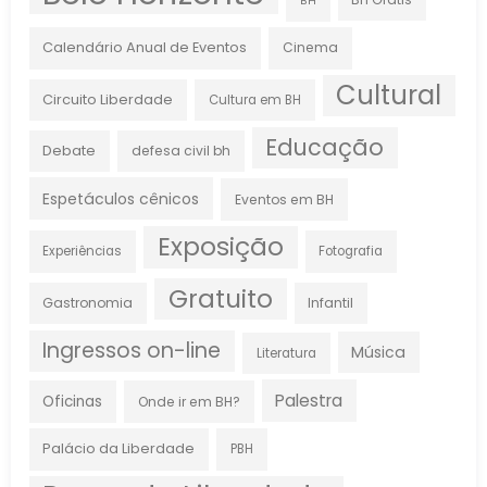
BH
Calendário Anual de Eventos
Cinema
Cultural
Circuito Liberdade
Cultura em BH
Educação
Debate
defesa civil bh
Espetáculos cênicos
Eventos em BH
Exposição
Experiências
Fotografia
Gratuito
Gastronomia
Infantil
Ingressos on-line
Música
Literatura
Palestra
Oficinas
Onde ir em BH?
Palácio da Liberdade
PBH