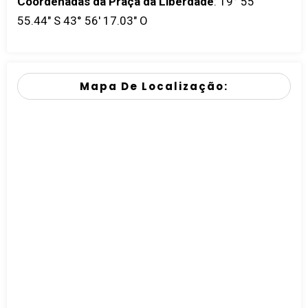
Coordenadas da Praça da Liberdade
:
19° 55'
55.44" S 43° 56' 17.03" O
Mapa De Localização: