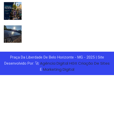
Praça Da Liberdade De Belo Horizonte - MG - 2025 | Site
Agência Digital HGX
Criação De Sites
Desenvolvido Por: 🚀
Marketing Digital
E