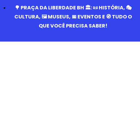
🌳 PRAÇA DA LIBERDADE BH 🏛️: 📜 HISTÓRIA, 🎭
CULTURA, 🖼️ MUSEUS, 📅 EVENTOS E 🧭 TUDO O
QUE VOCÊ PRECISA SABER!