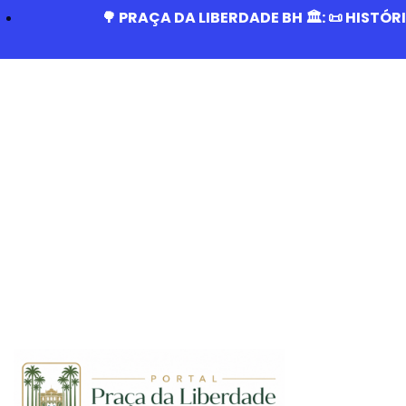
🌳 PRAÇA DA LIBERDADE BH 🏛️: 📜 HISTÓ