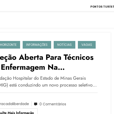
PONTOS TURÍST
 HORIZONTE
INFORMAÇÕES
NOTÍCIAS
VAGAS
eção Aberta Para Técnicos
 Enfermagem Na
ternidade Odete Valadares
dação Hospitalar do Estado de Minas Gerais
 Belo Horizonte
IG) está conduzindo um novo processo seletivo…
racadaliberdade
0 Comentários
ulte Mais Informação