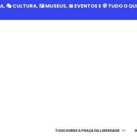
RIA, 🎭 CULTURA, 🖼️ MUSEUS, 📅 EVENTOS E 🧭 TUDO O 
TUDO SOBRE A PRAÇA DA LIBERDADE
H