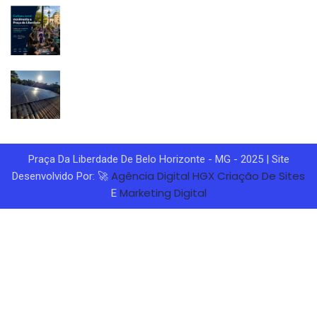
Praça Da Liberdade De Belo Horizonte - MG - 2025 | Site
Agência Digital HGX
Criação De Sites
Desenvolvido Por: 🚀
Marketing Digital
E