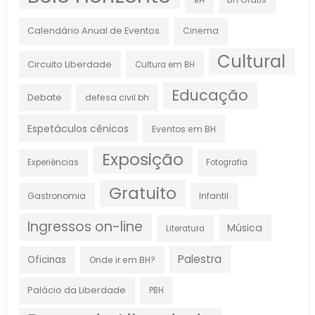
BH
Calendário Anual de Eventos
Cinema
Cultural
Circuito Liberdade
Cultura em BH
Educação
Debate
defesa civil bh
Espetáculos cênicos
Eventos em BH
Exposição
Experiências
Fotografia
Gratuito
Gastronomia
Infantil
Ingressos on-line
Música
Literatura
Palestra
Oficinas
Onde ir em BH?
Palácio da Liberdade
PBH