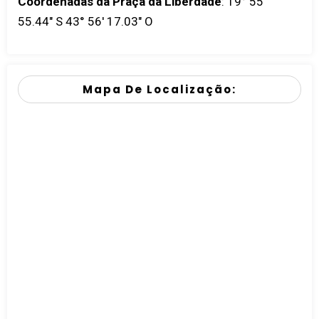
Coordenadas da Praça da Liberdade
:
19° 55'
55.44" S 43° 56' 17.03" O
Mapa De Localização: