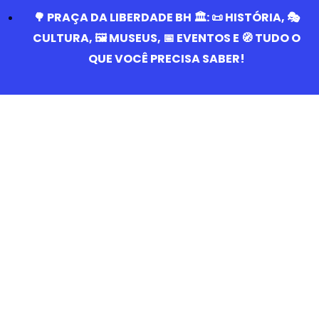
🌳 PRAÇA DA LIBERDADE BH 🏛️: 📜 HISTÓRIA, 🎭
CULTURA, 🖼️ MUSEUS, 📅 EVENTOS E 🧭 TUDO O
QUE VOCÊ PRECISA SABER!