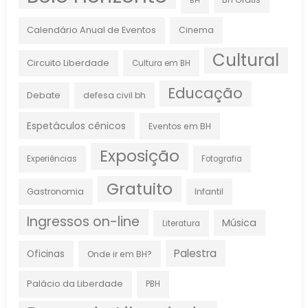
BH
Calendário Anual de Eventos
Cinema
Cultural
Circuito Liberdade
Cultura em BH
Educação
Debate
defesa civil bh
Espetáculos cênicos
Eventos em BH
Exposição
Experiências
Fotografia
Gratuito
Gastronomia
Infantil
Ingressos on-line
Música
Literatura
Palestra
Oficinas
Onde ir em BH?
Palácio da Liberdade
PBH