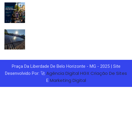
Praça Da Liberdade De Belo Horizonte - MG - 2025 | Site
Agência Digital HGX
Criação De Sites
Desenvolvido Por: 🚀
Marketing Digital
E