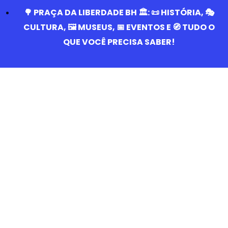
🌳 PRAÇA DA LIBERDADE BH 🏛️: 📜 HISTÓRIA, 🎭
CULTURA, 🖼️ MUSEUS, 📅 EVENTOS E 🧭 TUDO O
QUE VOCÊ PRECISA SABER!