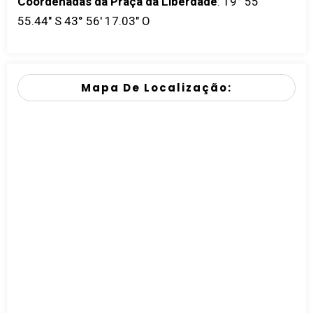
Coordenadas da Praça da Liberdade
:
19° 55'
55.44" S 43° 56' 17.03" O
Mapa De Localização: