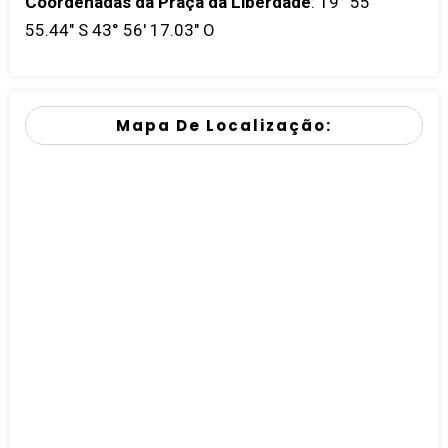
Coordenadas da Praça da Liberdade
:
19° 55'
55.44" S 43° 56' 17.03" O
Mapa De Localização: