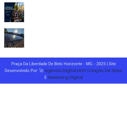
Praça Da Liberdade De Belo Horizonte - MG - 2025 | Site
Agência Digital HGX
Criação De Sites
Desenvolvido Por: 🚀
Marketing Digital
E