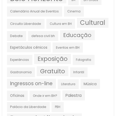
BH
Calendário Anual de Eventos
Cinema
Cultural
Circuito Liberdade
Cultura em BH
Educação
Debate
defesa civil bh
Espetáculos cênicos
Eventos em BH
Exposição
Experiências
Fotografia
Gratuito
Gastronomia
Infantil
Ingressos on-line
Música
Literatura
Palestra
Oficinas
Onde ir em BH?
Palácio da Liberdade
PBH