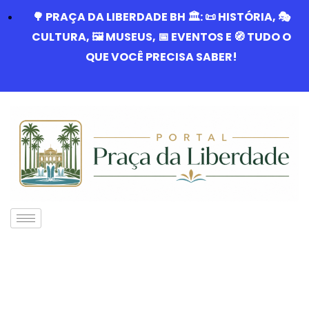
🌳 PRAÇA DA LIBERDADE BH 🏛️: 📜 HISTÓRIA, 🎭
CULTURA, 🖼️ MUSEUS, 📅 EVENTOS E 🧭 TUDO O
QUE VOCÊ PRECISA SABER!