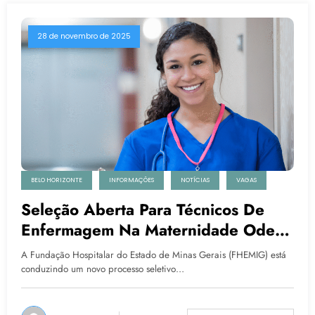
28 de novembro de 2025
BELO HORIZONTE
INFORMAÇÕES
NOTÍCIAS
VAGAS
Seleção Aberta Para Técnicos De
Enfermagem Na Maternidade Odete
Valadares Em Belo Horizonte
A Fundação Hospitalar do Estado de Minas Gerais (FHEMIG) está
conduzindo um novo processo seletivo…