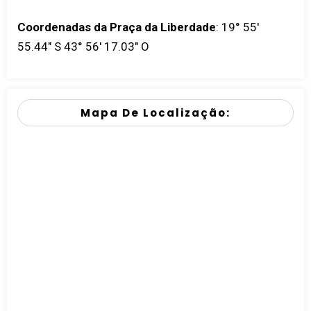
Coordenadas da Praça da Liberdade
:
19° 55'
55.44" S 43° 56' 17.03" O
Mapa De Localização: