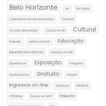
Belo Horizonte
BH Grátis
BH
Calendário Anual de Eventos
Cinema
Cultural
Circuito Liberdade
Cultura em BH
Educação
Debate
defesa civil bh
Espetáculos cênicos
Eventos em BH
Exposição
Experiências
Fotografia
Gratuito
Gastronomia
Infantil
Ingressos on-line
Música
Literatura
Palestra
Oficinas
Onde ir em BH?