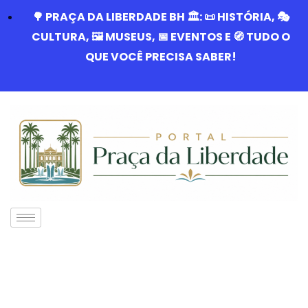
🌳 PRAÇA DA LIBERDADE BH 🏛️: 📜 HISTÓRIA, 🎭
CULTURA, 🖼️ MUSEUS, 📅 EVENTOS E 🧭 TUDO O
QUE VOCÊ PRECISA SABER!