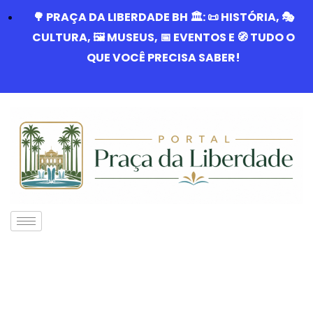
🌳 PRAÇA DA LIBERDADE BH 🏛️: 📜 HISTÓRIA, 🎭
CULTURA, 🖼️ MUSEUS, 📅 EVENTOS E 🧭 TUDO O
QUE VOCÊ PRECISA SABER!