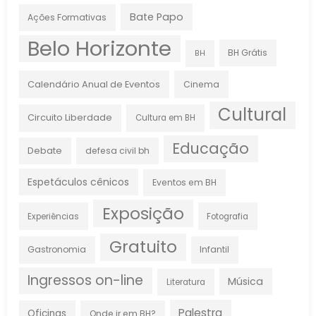
Bate Papo
Ações Formativas
Belo Horizonte
BH Grátis
BH
Calendário Anual de Eventos
Cinema
Cultural
Circuito Liberdade
Cultura em BH
Educação
Debate
defesa civil bh
Espetáculos cênicos
Eventos em BH
Exposição
Experiências
Fotografia
Gratuito
Gastronomia
Infantil
Ingressos on-line
Música
Literatura
Palestra
Oficinas
Onde ir em BH?