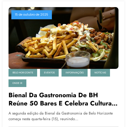
15 de outubro de 2025
BELO HORIZONTE
EVENTOS
INFORMAÇÕES
NOTÍCIAS
ONDE IR
Bienal Da Gastronomia De BH
Reúne 50 Bares E Celebra Cultura E
Tradição Culinária Mineira
A segunda edição da Bienal da Gastronomia de Belo Horizonte
começa nesta quarta-feira (15), reunindo…