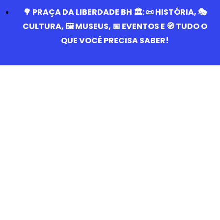
🌳 PRAÇA DA LIBERDADE BH 🏛️: 📜 HISTÓRIA, 🎭
CULTURA, 🖼️ MUSEUS, 📅 EVENTOS E 🧭 TUDO O
QUE VOCÊ PRECISA SABER!