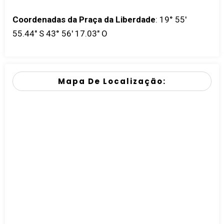
Coordenadas da Praça da Liberdade
:
19° 55'
55.44" S 43° 56' 17.03" O
Mapa De Localização: