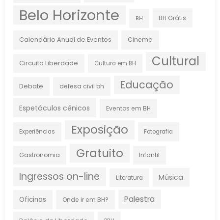
Belo Horizonte
BH Grátis
BH
Calendário Anual de Eventos
Cinema
Cultural
Circuito Liberdade
Cultura em BH
Educação
Debate
defesa civil bh
Espetáculos cênicos
Eventos em BH
Exposição
Experiências
Fotografia
Gratuito
Gastronomia
Infantil
Ingressos on-line
Música
Literatura
Palestra
Oficinas
Onde ir em BH?