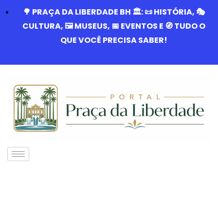
🌳 PRAÇA DA LIBERDADE BH 🏛️: 📜 HISTÓRIA, 🎭
CULTURA, 🖼️ MUSEUS, 📅 EVENTOS E 🧭 TUDO O
QUE VOCÊ PRECISA SABER!