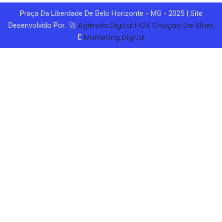
Praça Da Liberdade De Belo Horizonte - MG - 2025 | Site
Agência Digital HGX
Criação De Sites
Desenvolvido Por: 🚀
Marketing Digital
E