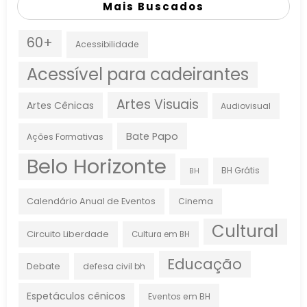
Mais Buscados
60+
Acessibilidade
Acessível para cadeirantes
Artes Visuais
Artes Cênicas
Audiovisual
Bate Papo
Ações Formativas
Belo Horizonte
BH Grátis
BH
Calendário Anual de Eventos
Cinema
Cultural
Circuito Liberdade
Cultura em BH
Educação
Debate
defesa civil bh
Espetáculos cênicos
Eventos em BH