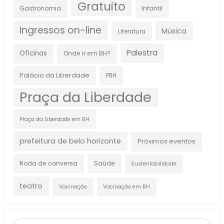
Gratuito
Gastronomia
Infantil
Ingressos on-line
Música
Literatura
Palestra
Oficinas
Onde ir em BH?
Palácio da Liberdade
PBH
Praça da Liberdade
Praça da Liberdade em BH
prefeitura de belo horizonte
Próximos eventos
Roda de conversa
Saúde
Sustentabilidade
teatro
Vacinação
Vacinação em BH