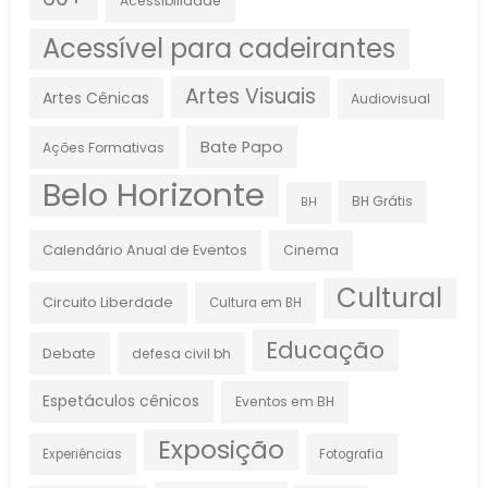
Acessibilidade
Acessível para cadeirantes
Artes Visuais
Artes Cênicas
Audiovisual
Bate Papo
Ações Formativas
Belo Horizonte
BH Grátis
BH
Calendário Anual de Eventos
Cinema
Cultural
Circuito Liberdade
Cultura em BH
Educação
Debate
defesa civil bh
Espetáculos cênicos
Eventos em BH
Exposição
Experiências
Fotografia