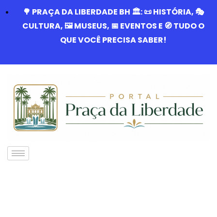
🌳 PRAÇA DA LIBERDADE BH 🏛️: 📜 HISTÓRIA, 🎭
CULTURA, 🖼️ MUSEUS, 📅 EVENTOS E 🧭 TUDO O
QUE VOCÊ PRECISA SABER!