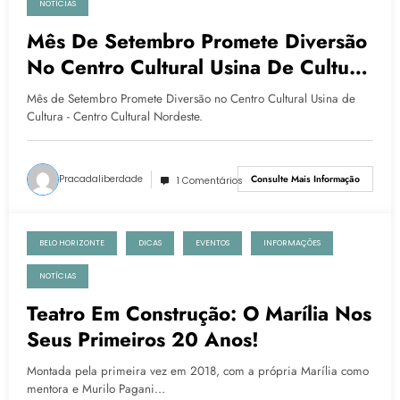
NOTÍCIAS
Mês De Setembro Promete Diversão
No Centro Cultural Usina De Cultura
– Centro Cultural Nordeste
Mês de Setembro Promete Diversão no Centro Cultural Usina de
Cultura - Centro Cultural Nordeste.
Pracadaliberdade
Consulte Mais Informação
1 Comentários
BELO HORIZONTE
DICAS
EVENTOS
INFORMAÇÕES
29 de agosto de 2023
NOTÍCIAS
Teatro Em Construção: O Marília Nos
Seus Primeiros 20 Anos!
Montada pela primeira vez em 2018, com a própria Marília como
mentora e Murilo Pagani…