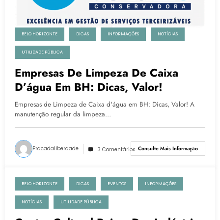
BELO HORIZONTE
DICAS
INFORMAÇÕES
NOTÍCIAS
UTILIDADE PÚBLICA
Empresas De Limpeza De Caixa
D’água Em BH: Dicas, Valor!
Empresas de Limpeza de Caixa d'água em BH: Dicas, Valor! A
manutenção regular da limpeza…
Pracadaliberdade
Consulte Mais Informação
3 Comentários
BELO HORIZONTE
DICAS
EVENTOS
INFORMAÇÕES
21 de agosto de 2023
NOTÍCIAS
UTILIDADE PÚBLICA