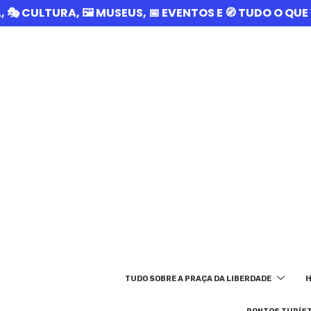
A, 🎭 CULTURA, 🖼️ MUSEUS, 📅 EVENTOS E 🧭 TUDO O Q
TUDO SOBRE A PRAÇA DA LIBERDADE
H