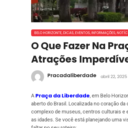
BELO HORIZONTE
,
DICAS
,
EVENTOS
,
INFORMAÇÕES
,
NOTÍC
O Que Fazer Na Pra
Atrações Imperdív
Pracadaliberdade
abril 22, 2025
Praça da Liberdade
A
, em Belo Horizo
aberto do Brasil. Localizada no coração da 
complexo de museus, centros culturais e 
as idades. Se você está planejando uma vi
faltar no seu roteiro:​